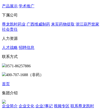
产品展示
学术推广
下属公司
尊龙凯时药业
广西维威制药
来宾药物提取
浙江葫芦世家
社会责任
人力资源
人才战略
招聘信息
联系方式
0571-86257886
400-707-1688（非药）
首页
集团介绍
企业简介
企业文化
企业?事记
视频专区
联系尊龙凯时