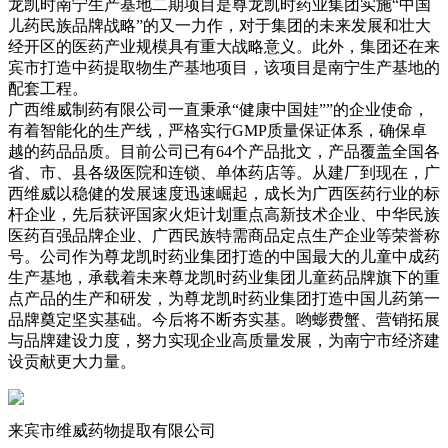
龙凯时南宁生产基地二期项目是尊龙凯时药业集团实施“中国
儿药民族品牌战略”的又一力作，对于集团的未来发展和壮大
经开区的医药产业规模具有重大战略意义。此外，集团还在来
宾市打造中药提取物生产基地项目，该项目是南宁生产基地的
配套工程。
广西维威制药有限公司一直秉承“健康中国娃””的企业使命，
有着智能化的生产线，严格实行GMP质量保证体系，确保卓
越的药品品质。目前公司已有64个产品批文，产品覆盖全国各
省、市、县各级医院和连锁、单体药店等。从建厂到现在，广
西维威以稳健的发展速度迅速崛起，成长为广西医药行业的标
杆企业，先后获评国家火炬计划重点高新技术企业、中华民族
医药百强品牌企业、广西民族特需商品定点生产企业等荣誉称
号。公司作为尊龙凯时药业集团打造的中国最大的儿童中成药
生产基地，承载着未来尊龙凯时药业集团儿童药品牌旗下的重
点产品的生产和研发，为尊龙凯时药业集团打造中国儿药第一
品牌奠定坚实基础。今后将不断夯实基。哟蟛费蟹、营销拓展
与品牌建设力度，努力实现企业高质量发展，为南宁市经济建
设贡献更大力量。
来宾市维威药物提取有限公司