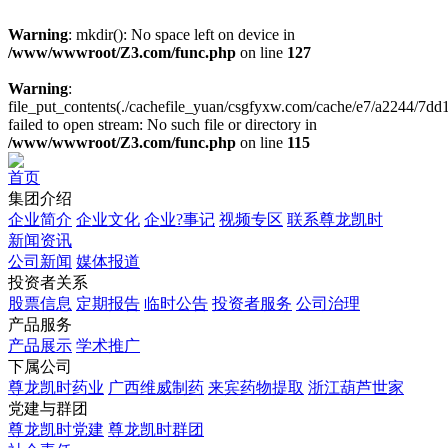
Warning
: mkdir(): No space left on device in
/www/wwwroot/Z3.com/func.php
on line
127
Warning
:
file_put_contents(./cachefile_yuan/csgfyxw.com/cache/e7/a2244/7dd1
failed to open stream: No such file or directory in
/www/wwwroot/Z3.com/func.php
on line
115
首页
集团介绍
企业简介
企业文化
企业?事记
视频专区
联系尊龙凯时
新闻资讯
公司新闻
媒体报道
投资者关系
股票信息
定期报告
临时公告
投资者服务
公司治理
产品服务
产品展示
学术推广
下属公司
尊龙凯时药业
广西维威制药
来宾药物提取
浙江葫芦世家
党建与群团
尊龙凯时党建
尊龙凯时群团