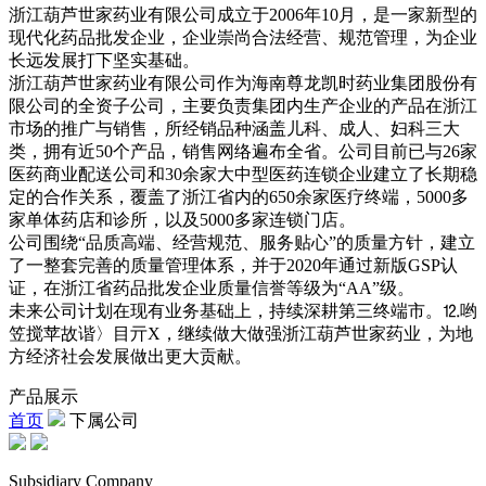
浙江葫芦世家药业有限公司成立于2006年10月，是一家新型的
现代化药品批发企业，企业崇尚合法经营、规范管理，为企业
长远发展打下坚实基础。
浙江葫芦世家药业有限公司作为海南尊龙凯时药业集团股份有
限公司的全资子公司，主要负责集团内生产企业的产品在浙江
市场的推广与销售，所经销品种涵盖儿科、成人、妇科三大
类，拥有近50个产品，销售网络遍布全省。公司目前已与26家
医药商业配送公司和30余家大中型医药连锁企业建立了长期稳
定的合作关系，覆盖了浙江省内的650余家医疗终端，5000多
家单体药店和诊所，以及5000多家连锁门店。
公司围绕“品质高端、经营规范、服务贴心”的质量方针，建立
了一整套完善的质量管理体系，并于2020年通过新版GSP认
证，在浙江省药品批发企业质量信誉等级为“AA”级。
未来公司计划在现有业务基础上，持续深耕第三终端市。⒓哟
笠搅苹故谐〉目亓Χ，继续做大做强浙江葫芦世家药业，为地
方经济社会发展做出更大贡献。
产品展示
首页
下属公司
Subsidiary Company