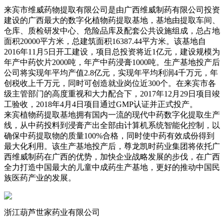
来宾市维威药物提取有限公司是由广西维威制药有限公司投资
建设的广西最大的数字化植物药提取基地，基地由提取车间、
仓库、质检研发中心、危险品库及配套公共设施组成，总占地
面积20000平方米，总建筑面积16387.44平方米。该基地自
2016年11月5日开工建设，项目总投资将近1亿元，建设规模为
年产中药饮片2000吨，年产中药浸膏1000吨。生产基地投产后
公司将实现年平均产值2.8亿元，实现年平均利润4千万元，年
创税收上千万元，同时可创造就业岗位近300个。在来宾市各
级主管部门的高度重视和大力配合下，2017年12月29日项目竣
工验收，2018年4月4日项目通过GMP认证并正式投产。
来宾植物药提取基地拥有国内一流的现代中药数字化提取生产
线，从中药投料到浸膏产出全部由计算机系统智能化控制，以
确保中药提取物的质量100%合格，同时使中药有效成份得到
最大化利用。该生产基地投产后，尊龙凯时药业集团将依托广
西维威制药在广西的优势，加快企业战略发展的步伐，在广西
全力打造中国最大的儿童中成药生产基地，更好的推动中国民
族医药产业的发展。
浙江葫芦世家药业有限公司